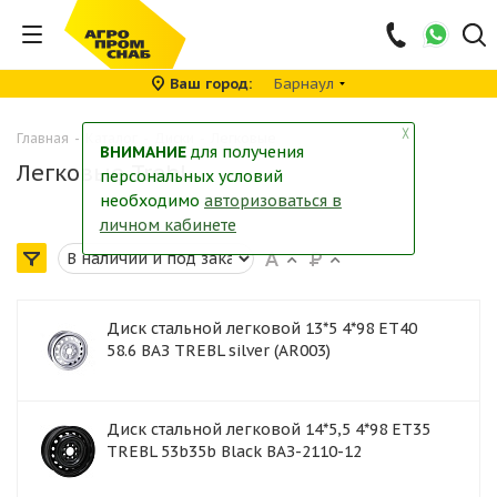
Ваш город
Барнаул
╳
Главная
-
Каталог
-
Диски
-
Легковые
ВНИМАНИЕ
для получения
Легковые Trebl
персональных условий
необходимо
авторизоваться в
личном кабинете
Диск стальной легковой 13*5 4*98 ET40
58.6 ВАЗ TREBL silver (AR003)
Диск стальной легковой 14*5,5 4*98 ET35
TREBL 53b35b Black ВАЗ-2110-12