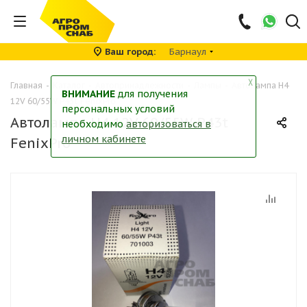
Ваш город
Барнаул
╳
Главная
-
Каталог
-
Автопринадлежности
-
Лампы
-
Автолампа H4
ВНИМАНИЕ
для получения
12V 60/55W P43t FenixPro
персональных условий
Автолампа H4 12V 60/55W P43t
необходимо
авторизоваться в
личном кабинете
FenixPro