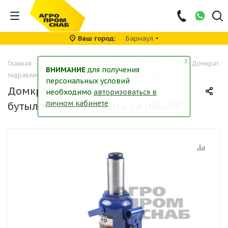
Ваш город
Барнаул
╳
Главная
-
Каталог
-
Автопринадлежности
-
Инструменты
-
Домкрат
ВНИМАНИЕ
для получения
гидравлический бутылочный 20т Lavita LA JNS-20F
персональных условий
Домкрат гидравлический
необходимо
авторизоваться в
личном кабинете
бутылочный 20т Lavita LA JNS-20F