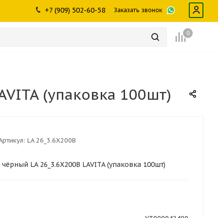
ры
промышленности
Инструменты
Щетки, скребки,
+7 (909) 502-60-58
Заказать звонок
дворники
Лампы
Крепеж
0
VITA (упаковка 100шт)
Артикул:
LA 26_3.6X200B
чёрный LA 26_3.6X200B LAVITA (упаковка 100шт)