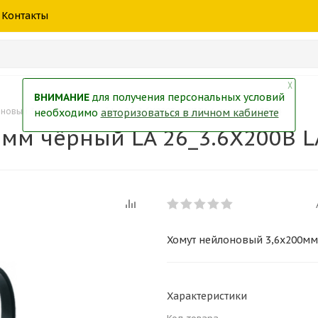
шины
спецтехники
жидкость
товары
масла
фильт
Контакты
тры
екол
Краски
╳
ВНИМАНИЕ
для получения персональных условий
новый 3,6x200мм чёрный LA 26_3.6X200B LAVITA (упаковка 100шт)
необходимо
авторизоваться в личном кабинете
мм чёрный LA 26_3.6X200B LA
Хомут нейлоновый 3,6x200мм 
Характеристики