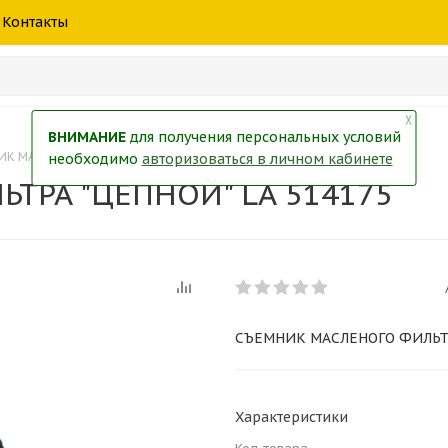
шины
спецтехники
жидкость
товары
масла
фильт
Контакты
тры
екол
Краски
╳
ВНИМАНИЕ
для получения персональных условий
ИК МАСЛЕНОГО ФИЛЬТРА "ЦЕПНОЙ" LA 514175
необходимо
авторизоваться в личном кабинете
ТРА "ЦЕПНОЙ" LA 514175
СЪЕМНИК МАСЛЕНОГО ФИЛЬТР
Характеристики