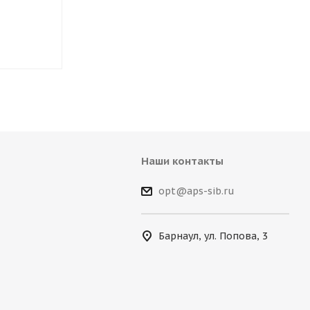
мм LA 230410
14"/360 мм L
Наши контакты
opt@aps-sib.ru
Барнаул, ул. Попова, 3