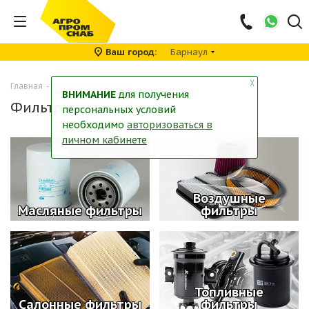
Ваш город
Барнаул
╳
Главная
-
Каталог
-
Фильтры
ВНИМАНИЕ
для получения
Фильтры
персональных условий
необходимо
авторизоваться в
личном кабинете
Воздушные
Масляные фильтры
фильтры
Топливные
Салонные фильтры
фильтры