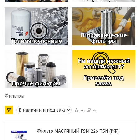
Гидравлические
Трансмиссионные
фильтры
Не нашли нужный
ассортимент?
Привезём под
Прочие фильтры
заказ.
Фильтры
Фильтр МАСЛЯНЫЙ FSM 226 TSN (РФ)