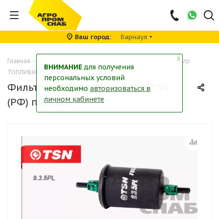
Ваш город
Барнаул
╳
Главная
-
Каталог
-
Фильтры
-
Топливные фильтры
-
Фильтр
ВНИМАНИЕ
для получения
ТОПЛИВНЫЙ 9.3.5PL TSN (РФ) пластик
персональных условий
Фильтр ТОПЛИВНЫЙ 9.3.5PL TSN
необходимо
авторизоваться в
личном кабинете
(РФ) пластик