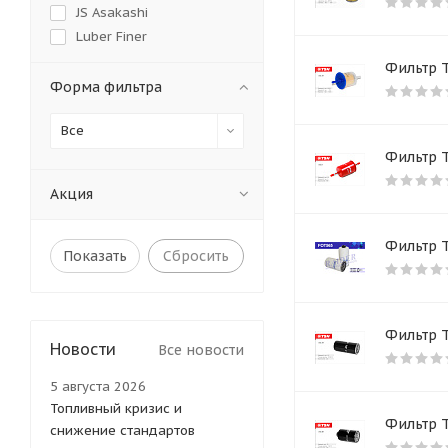
JS Asakashi
Luber Finer
Mann
Фильтр Т
Sakura
Форма фильтра
SF-Filter
Все
TSN
VIC
Фильтр 
WIX
Акция
CATERPILLAR
HIFI
Фильтр 
MICRONIC FILTER
Сбросить
HDF
Мотордеталь
SORL
Фильтр 
Новости
KNORR
Все новости
GREEN FILTER
5 августа 2026
SURE FILTER
Топливный кризис и
MICRO
Фильтр 
снижение стандартов
STAL