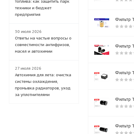
топлива: как защитить парк
Китай
техники и бюджет
Azumi
предприятия
Фильтр 
Прочие бренды
Goodwill
30 июля 2026
Ferra Filter
Ответы на частые вопросы о
MILES
совместимости антифризов,
Фильтр 
O.E.M
масел и автохимии
FILMANT
AOSS PARTS
27 июля 2026
UFI
Фильтр 
Автохимия для лета: очистка
KNECHT
системы охлаждения,
MASUMA
промывка радиаторов, уход
Hengst
за уплотнителями
Фильтр 
AUGER
KOLBENSCHMIDT
HOWO
FAW
Фильтр 
Big Filter