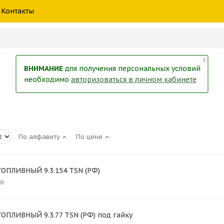
шины
спецтехники
жидкость
товары
масла
фильт
Контакты
тры
екол
Краски
╳
ВНИМАНИЕ
для получения персональных условий
необходимо
авторизоваться в личном кабинете
По алфавиту
По цене
ТОПЛИВНЫЙ 9.3.154 TSN (РФ)
ОПЛИВНЫЙ 9.3.77 TSN (РФ) под гайку