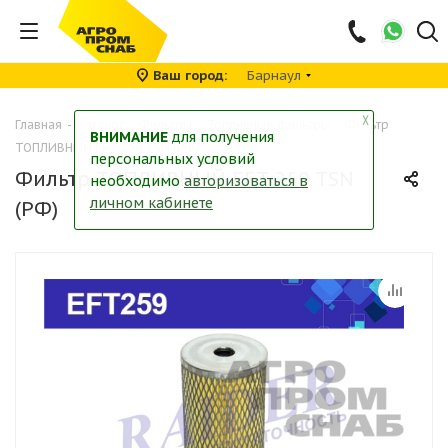
Ваш город
Барнаул
╳
Главная
-
Каталог
-
Фильтры
-
Топливные фильтры
-
Фильтр
ВНИМАНИЕ
для получения
ТОПЛИВНЫЙ EFT 259 TSN (РФ)
персональных условий
Фильтр ТОПЛИВНЫЙ EFT 259 TSN
необходимо
авторизоваться в
личном кабинете
(РФ)