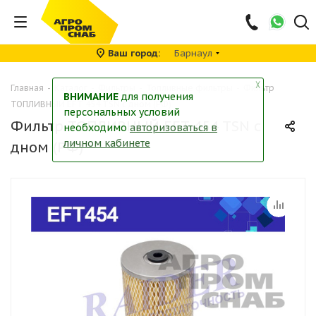
Ваш город
Барнаул
╳
Главная
-
Каталог
-
Фильтры
-
Топливные фильтры
-
Фильтр
ВНИМАНИЕ
для получения
ТОПЛИВНЫЙ EFT 454 TSN c дном (РФ)
персональных условий
Фильтр ТОПЛИВНЫЙ EFT 454 TSN c
необходимо
авторизоваться в
личном кабинете
дном (РФ)