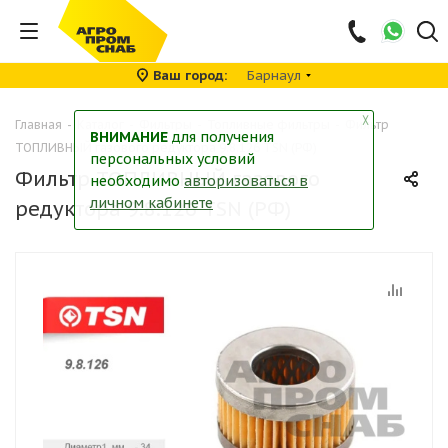
Ваш город
Барнаул
╳
Главная
-
Каталог
-
Фильтры
-
Топливные фильтры
-
Фильтр
ВНИМАНИЕ
для получения
ТОПЛИВНЫЙ газового редуктора 9.8.126 TSN (РФ)
персональных условий
Фильтр ТОПЛИВНЫЙ газового
необходимо
авторизоваться в
личном кабинете
редуктора 9.8.126 TSN (РФ)