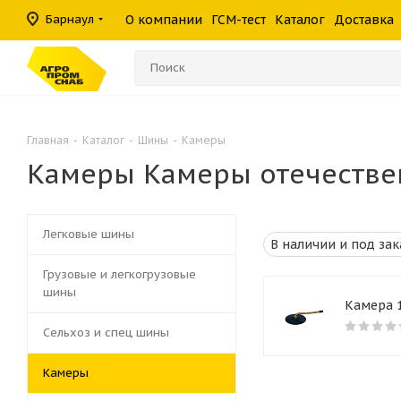
масла
фильтры
средства
шины
Барнаул
О компании
ГСМ-тест
Каталог
Доставка
Консистентные
Гидравлические
Герметики
Прочие филь
Омыватели ст
смазки
фильтры
Главная
-
Каталог
-
Шины
-
Камеры
Камеры Камеры отечестве
Легковые шины
Грузовые и легкогрузовые
шины
Камера 1
Сельхоз и спец шины
Камеры