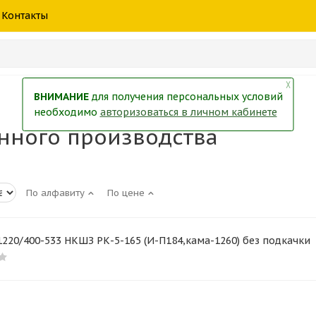
шины
спецтехники
жидкость
товары
масла
фильт
Контакты
тры
екол
Краски
╳
ВНИМАНИЕ
для получения персональных условий
необходимо
авторизоваться в личном кабинете
нного производства
По алфавиту
По цене
220/400-533 НКШЗ РК-5-165 (И-П184,кама-1260) без подкачки