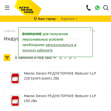
Ваш город
Барнаул
╳
Главная
-
Каталог
-
Масла и смазки
-
Индустриальные масла
ВНИМАНИЕ
для получения
Индустриальные масла Devon
персональных условий
необходимо
авторизоваться в
личном кабинете
Масло Devon РЕДУКТОРНОЕ Reducer CLP
220 Synth (синт.) 20л.
Масло Devon РЕДУКТОРНОЕ Reducer CLP
150 20л.