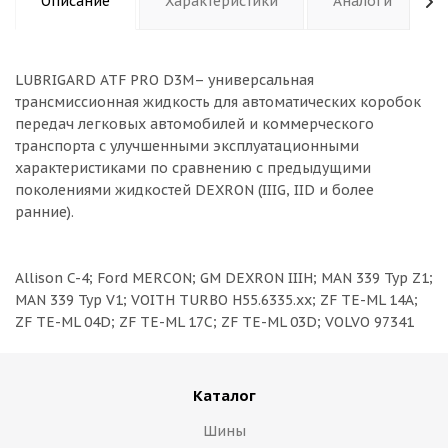
Описание
Характеристики
Аналоги
LUBRIGARD ATF PRO D3M– универсальная
трансмиссионная жидкость для автоматических коробок
передач легковых автомобилей и коммерческого
транспорта с улучшенными эксплуатационными
характеристиками по сравнению с предыдущими
поколениями жидкостей DEXRON (IIIG, IID и более
ранние).
Allison C-4; Ford MERCON; GM DEXRON IIIH; MAN 339 Typ Z1;
MAN 339 Typ V1; VOITH TURBO H55.6335.xx; ZF TE-ML 14A;
ZF TE-ML 04D; ZF TE-ML 17C; ZF TE-ML 03D; VOLVO 97341
Каталог
Шины