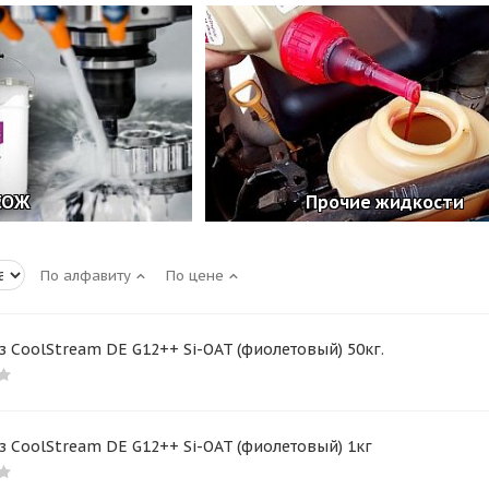
СОЖ
Прочие жидкости
По алфавиту
По цене
 CoolStream DE G12++ Si-OAT (фиолетовый) 50кг.
 CoolStream DE G12++ Si-OAT (фиолетовый) 1кг