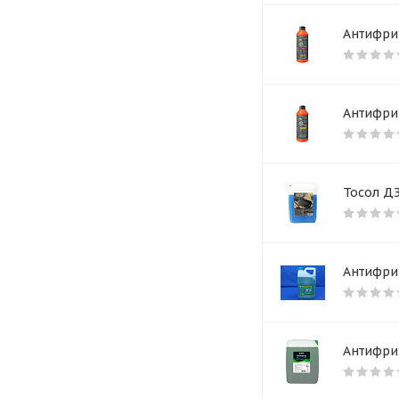
Антифри
Антифриз
Тосол Д
Антифриз
Антифриз