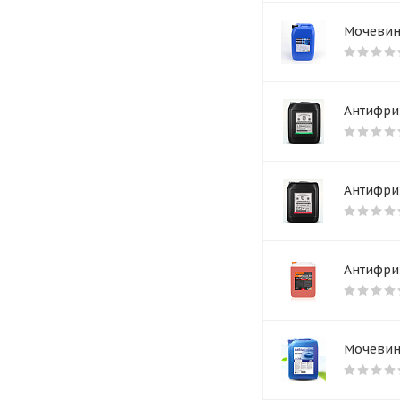
Мочевина
Антифриз
Антифриз
Антифриз
Мочевина