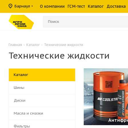
масла
фильтры
средства
шины
Барнаул
О компании
ГСМ-тест
Каталог
Доставка
Консистентные
Гидравлические
Герметики
Прочие филь
Омыватели ст
смазки
фильтры
Главная
-
Каталог
-
Технические жидкости
Технические жидкости
Каталог
Шины
Диски
Масла и смазки
Антифри
Фильтры