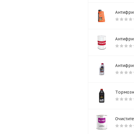
Антифриз
Антифриз
Антифриз
Tормозна
Очистите