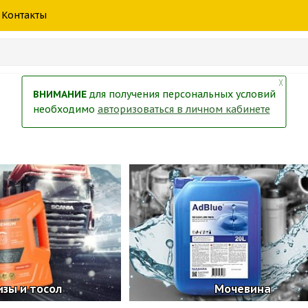
шины
спецтехники
жидкость
товары
масла
фильт
Контакты
тры
екол
Краски
╳
ВНИМАНИЕ
для получения персональных условий
необходимо
авторизоваться в личном кабинете
зы и тосол
Мочевина