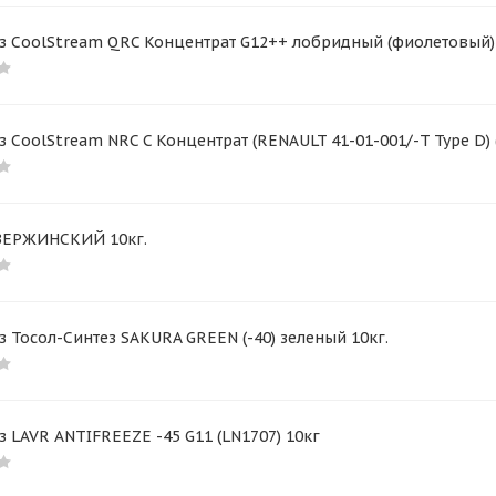
з CoolStream QRC Концентрат G12++ лобридный (фиолетовый) 
 CoolStream NRC C Концентрат (RENAULT 41-01-001/-T Type D) (
ЗЕРЖИНСКИЙ 10кг.
 Тосол-Синтез SAKURA GREEN (-40) зеленый 10кг.
 LAVR ANTIFREEZE -45 G11 (LN1707) 10кг