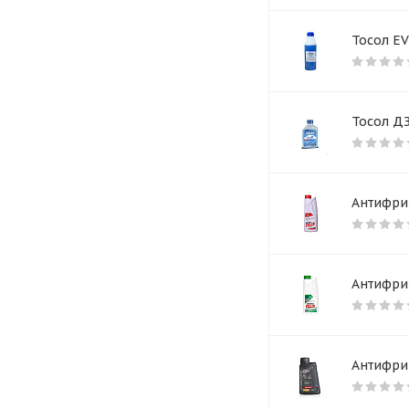
Тосол E
Тосол Д
Антифриз
Антифриз
Антифриз