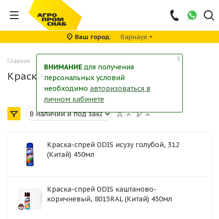
Ваш город
Барнаул
╳
Главная
-
Каталог
-
Автохимия
-
Краски
ВНИМАНИЕ
для получения
Краски
персональных условий
необходимо
авторизоваться в
личном кабинете
Краска-спрей ODIS исузу голубой, 312
(Китай) 450мл
Краска-спрей ODIS каштаново-
коричневый, 8015RAL (Китай) 450мл