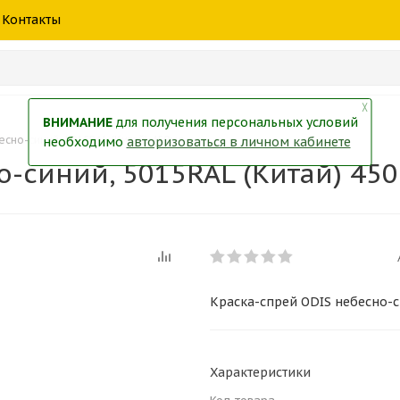
шины
спецтехники
жидкость
товары
масла
фильт
Контакты
тры
екол
Краски
╳
ВНИМАНИЕ
для получения персональных условий
сно-синий, 5015RAL (Китай) 450мл
необходимо
авторизоваться в личном кабинете
о-синий, 5015RAL (Китай) 45
Краска-спрей ODIS небесно-с
Характеристики