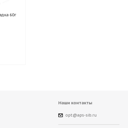
адка 60г
Обезжириватель БР-2
Омыватель с
Нефтехимик пластик 0,5л
Green Анти М
концентрат 
Наши контакты
opt@aps-sib.ru