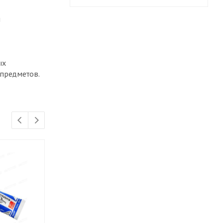
й
ых
 предметов.