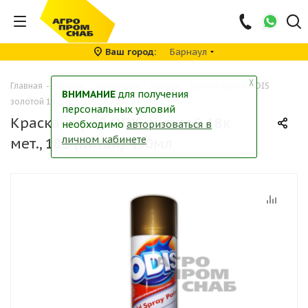
Ваш город
Барнаул
╳
Главная
-
Каталог
-
Автохимия
-
Краски
-
Краска-спрей ODIS
ВНИМАНИЕ
для получения
золотой 18к мет., 188 (Китай) 450мл
персональных условий
Краска-спрей ODIS золотой 18к
необходимо
авторизоваться в
личном кабинете
мет., 188 (Китай) 450мл