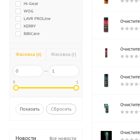
Hi-Gear
WOG
LAVR PROLine
Очистите
KЕRRY
BiBiCare
Очистите
Фасовка (л)
Фасовка (г)
Очистите
0
1
Очистите
Сбросить
Очистите
Новости
Все новости