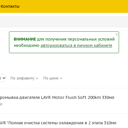
шины
спецтехники
жидкость
товары
масла
фильт
Контакты
тры
екол
Краски
╳
ВНИМАНИЕ
для получения персональных условий
необходимо
авторизоваться в личном кабинете
По алфавиту
По цене
ромывка двигателя LAVR Motor Flush Soft 200km 330мл
VR "Полная очистка системы охлаждения в 2 этапа 310мл