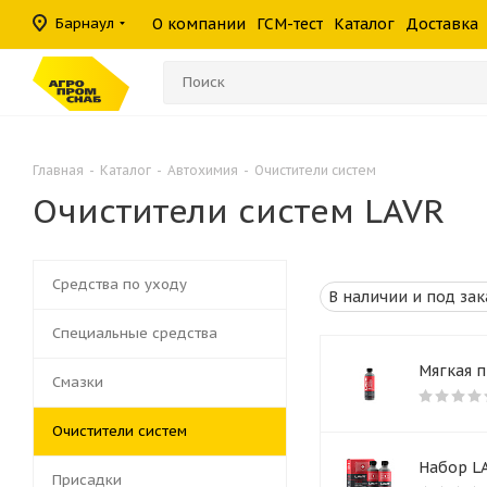
масла
фильтры
средства
шины
Барнаул
О компании
ГСМ-тест
Каталог
Доставка
Консистентные
Гидравлические
Герметики
Прочие филь
Омыватели ст
смазки
фильтры
Главная
-
Каталог
-
Автохимия
-
Очистители систем
Очистители систем LAVR
Средства по уходу
Специальные средства
Мягкая п
Смазки
Очистители систем
Набор LA
Присадки