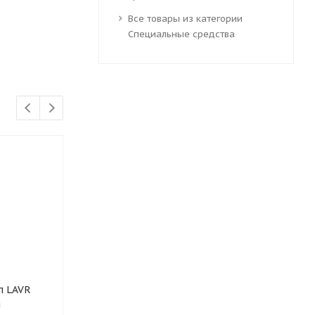
Все товары из категории
Специальные средства
л LAVR
Омыватель стекол LAVR
Фиксатор рез
а
Crystal Анти Муха
неразъемный