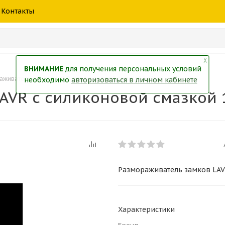
шины
спецтехники
жидкость
товары
масла
фильт
Контакты
тры
екол
Краски
╳
ВНИМАНИЕ
для получения персональных условий
аживатель замков LAVR с силиконовой смазкой 140мл
необходимо
авторизоваться в личном кабинете
AVR с силиконовой смазкой
Размораживатель замков LAV
Характеристики