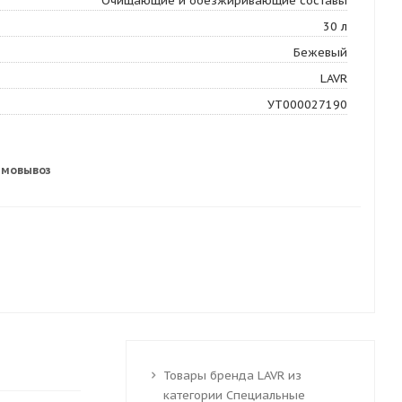
Очищающие и обезжиривающие составы
30 л
Бежевый
LAVR
УТ000027190
амовывоз
Товары бренда LAVR из
категории Специальные