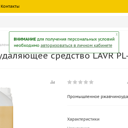
шины
спецтехники
жидкость
товары
масла
фильт
Контакты
тры
екол
Краски
╳
ВНИМАНИЕ
для получения персональных условий
ленное ржавчиноудаляющее средство LAVR PL-302 (PL1516) 30л
необходимо
авторизоваться в личном кабинете
аляющее средство LAVR PL-3
Промышленное ржавчиноудаля
Характеристики