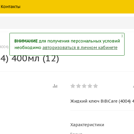
шины
спецтехники
жидкость
товары
масла
фильт
Контакты
тры
екол
Краски
╳
ВНИМАНИЕ
для получения персональных условий
4004) 400мл (12)
необходимо
авторизоваться в личном кабинете
4) 400мл (12)
Жидкий ключ BiBiCare (4004) 4
Характеристики