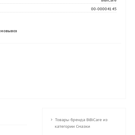
BiBiCare
00-00004145
амовывоз
Товары бренда BiBiCare из
категории Смазки