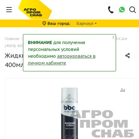
Ваш город
Барнаул
╳
Главная
-
Каталог
-
Автохимия
-
Смазки
-
Жидкий ключ BiBiCare
ВНИМАНИЕ
для получения
(4004) 400мл
персональных условий
Жидкий ключ BiBiCare (4004)
необходимо
авторизоваться в
личном кабинете
400мл