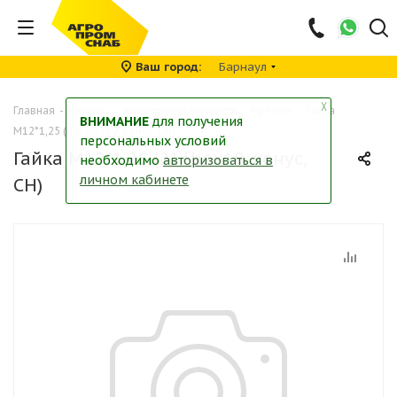
Ваш город
Барнаул
╳
Главная
-
Каталог
-
Автопринадлежности
-
Крепеж
-
Гайка
ВНИМАНИЕ
для получения
М12*1,25 (21/,hex19, конус, CH)
персональных условий
Гайка М12*1,25 (21/,hex19, конус,
необходимо
авторизоваться в
личном кабинете
CH)