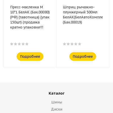
Пресс-масленка М
Шприц рычажно-
10*1 БелАК (Бак.00080)
плунжерный 500мл
(РФ) (тавотница) (упак
БелАК(БелАвтоКомплект)
150шт) (продажа
(Бак.00019)
кратно упаковке!!!
Подробнее
Подробнее
Каталог
Шины
Диски