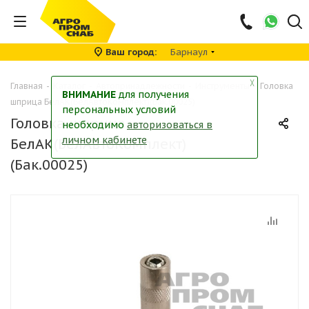
Ваш город
Барнаул
╳
Главная
-
Каталог
-
Автопринадлежности
-
Инструменты
-
Головка
ВНИМАНИЕ
для получения
шприца БелАК(БелАвтоКомплект)(Бак.00025)
персональных условий
Головка шприца
необходимо
авторизоваться в
личном кабинете
БелАК(БелАвтоКомплект)
(Бак.00025)