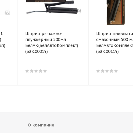
*1
Шприц рычажно-
Шприц пневмати
)
плунжерный 500мл
смазочный 500 м
шт)
БелАК(БелАвтоКомплект)
БелАвтоКомплек
(Бак.00019)
(Бак.00119)
О компании