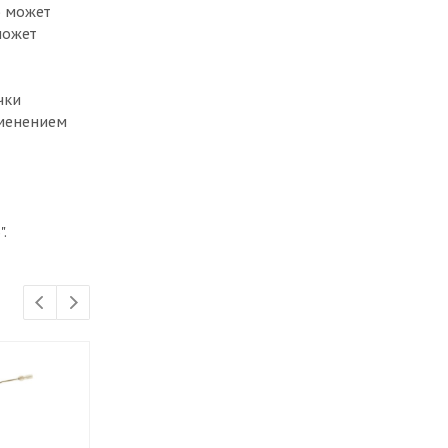
о может
может
чки
именением
.