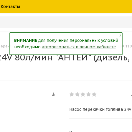
шины
спецтехники
жидкость
товары
масла
фильт
Контакты
тры
екол
Краски
╳
ВНИМАНИЕ
для получения персональных условий
перекачки топлива 24V 80л/мин "АНТЕЙ" (дизель, керосин) /БелАК/ БАК.11
необходимо
авторизоваться в личном кабинете
4V 80л/мин "АНТЕЙ" (дизель,
Насос перекачки топлива 24V 