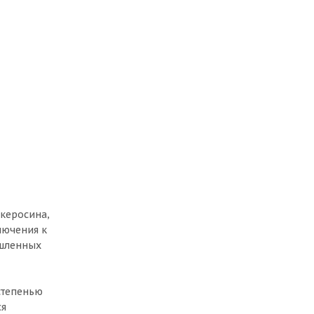
керосина,
лючения к
ышленных
степенью
ся