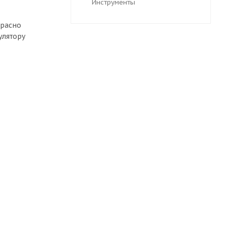
Инструменты
красно
улятору