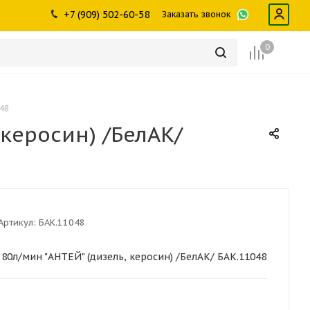
ры
промышленности
Инструменты
Щетки, скребки,
+7 (909) 502-60-58
Заказать звонок
дворники
Лампы
Крепеж
0
048
 керосин) /БелАК/
Артикул:
БАК.11048
80л/мин "АНТЕЙ" (дизель, керосин) /БелАК/ БАК.11048