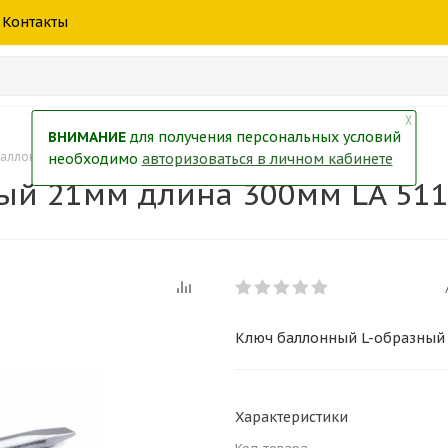
шины
спецтехники
жидкость
товары
масла
фильт
Контакты
тры
екол
Краски
╳
ВНИМАНИЕ
для получения персональных условий
аллонный L-образный 21мм длина 300мм LA 511121 Lavita
необходимо
авторизоваться в личном кабинете
й 21мм длина 300мм LA 5111
Ключ баллонный L-образный 
Характеристики