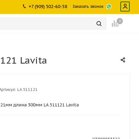
ры
промышленности
Инструменты
Щетки, скребки,
+7 (909) 502-60-58
Заказать звонок
дворники
Лампы
Крепеж
0
21 Lavita
Артикул:
LA 511121
21мм длина 300мм LA 511121 Lavita