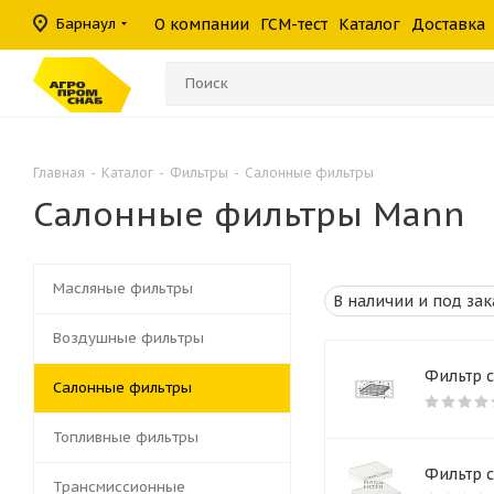
масла
фильтры
средства
шины
Барнаул
О компании
ГСМ-тест
Каталог
Доставка
Консистентные
Гидравлические
Герметики
Прочие филь
Омыватели ст
смазки
фильтры
Главная
-
Каталог
-
Фильтры
-
Салонные фильтры
Салонные фильтры Mann
Масляные фильтры
Воздушные фильтры
Фильтр 
Салонные фильтры
Топливные фильтры
Фильтр с
Трансмиссионные