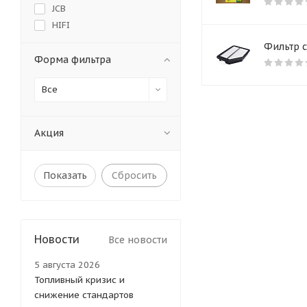
JCB
HIFI
AMD
Фильтр с
Hyundai
Форма фильтра
Ruian King Filters
Все
HD-PARTS
STAL
Китай
Акция
JUST DRIVE
Azumi
Прочие бренды
Сбросить
SF-Filter
Goodwill
FILTORQ FILTERS
Новости
Q-FILTER
Все новости
MFILTER
5 августа 2026
Asakashi
Топливный кризис и
Mando
снижение стандартов
Mobis