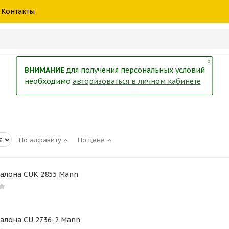
шины
спецтехники
жидкость
товары
масла
фильт
Контакты
тры
екол
Краски
╳
ВНИМАНИЕ
для получения персональных условий
необходимо
авторизоваться в личном кабинете
По алфавиту
По цене
салона СUK 2855 Mann
алона CU 2736-2 Mann