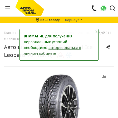
Ваш город
Барнаул
╳
Главная
-
Каталог
-
Шины
-
Легковые шины
-
Авто шина 185/65R14
ВНИМАНИЕ
для получения
Mazzini Ice Leopard 90T (шип)
персональных условий
Авто шина 185/65R14 Mazzini Ice
необходимо
авторизоваться в
личном кабинете
Leopard 90T (шип)