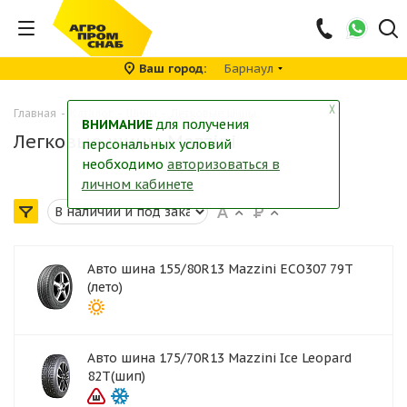
Ваш город
Барнаул
╳
Главная
-
Каталог
-
Шины
-
Легковые шины
ВНИМАНИЕ
для получения
Легковые шины Mazzini
персональных условий
необходимо
авторизоваться в
личном кабинете
Авто шина 155/80R13 Mazzini ECO307 79T
(лето)
Авто шина 175/70R13 Mazzini Ice Leopard
82T(шип)