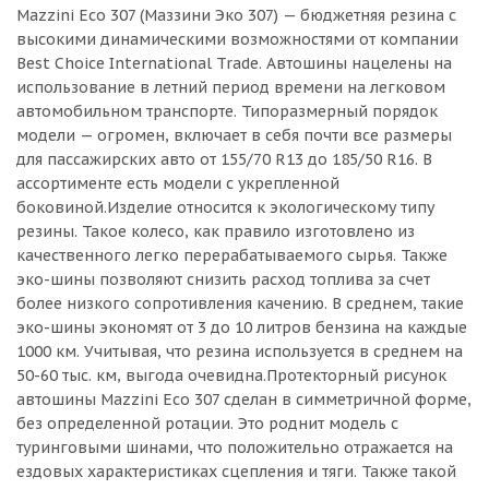
Mazzini Eco 307 (Маззини Эко 307) — бюджетняя резина с
высокими динамическими возможностями от компании
Best Choice International Trade. Автошины нацелены на
использование в летний период времени на легковом
автомобильном транспорте. Типоразмерный порядок
модели — огромен, включает в себя почти все размеры
для пассажирских авто от 155/70 R13 до 185/50 R16. В
ассортименте есть модели с укрепленной
боковиной.Изделие относится к экологическому типу
резины. Такое колесо, как правило изготовлено из
качественного легко перерабатываемого сырья. Также
эко-шины позволяют снизить расход топлива за счет
более низкого сопротивления качению. В среднем, такие
эко-шины экономят от 3 до 10 литров бензина на каждые
1000 км. Учитывая, что резина используется в среднем на
50-60 тыс. км, выгода очевидна.Протекторный рисунок
автошины Mazzini Eco 307 сделан в симметричной форме,
без определенной ротации. Это роднит модель с
туринговыми шинами, что положительно отражается на
ездовых характеристиках сцепления и тяги. Также такой