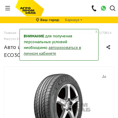
Ваш город
Барнаул
╳
Главная
-
Каталог
-
Шины
-
Легковые шины
-
Авто шина 185/70R14
ВНИМАНИЕ
для получения
Mazzini ECO307 88H(лето)
персональных условий
Авто шина 185/70R14 Mazzini
необходимо
авторизоваться в
личном кабинете
ECO307 88H(лето)