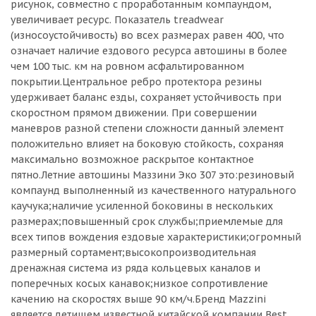
рисунок, совместно с проработанным компаундом,
увеличивает ресурс. Показатель treadwear
(износоустойчивость) во всех размерах равен 400, что
означает наличие ездового ресурса автошины в более
чем 100 тыс. км на ровном асфальтированном
покрытии.Центральное ребро протектора резины
удерживает баланс езды, сохраняет устойчивость при
скоростном прямом движении. При совершении
маневров разной степени сложности данный элемент
положительно влияет на боковую стойкость, сохраняя
максимально возможное раскрытое контактное
пятно.Летние автошины Маззини Эко 307 это:резиновый
компаунд выполненный из качественного натурального
каучука;наличие усиленной боковины в нескольких
размерах;повышенный срок службы;приемлемые для
всех типов вождения ездовые характеристики;огромный
размерный сортамент;высокопроизводительная
дренажная система из ряда кольцевых каналов и
поперечных косых канавок;низкое сопротивление
качению на скоростях выше 90 км/ч.Бренд Mazzini
является детищем известной китайской компании Best