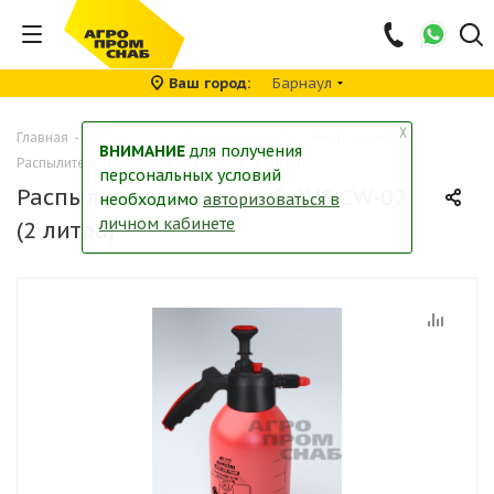
Ваш город
Барнаул
╳
Главная
-
Каталог
-
Автопринадлежности
-
Инструменты
-
ВНИМАНИЕ
для получения
Распылитель помповый AVS CW-02 (2 литра)
персональных условий
Распылитель помповый AVS CW-02
необходимо
авторизоваться в
личном кабинете
(2 литра)