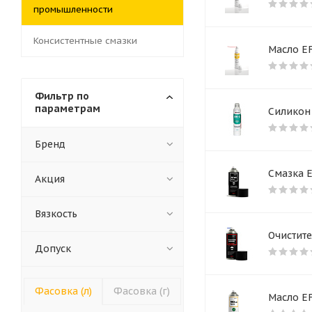
промышленности
Консистентные смазки
Масло EF
Фильтр по
параметрам
Силикон 
Бренд
Смазка E
Акция
Вязкость
Очистите
Допуск
Фасовка (л)
Фасовка (г)
Масло EF