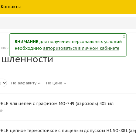
шины
спецтехники
жидкость
товары
масла
фильт
Контакты
тры
екол
Краски
╳
ВНИМАНИЕ
для получения персональных условий
нности
необходимо
авторизоваться в личном кабинете
ышленности
По алфавиту
По цене
ELE для цепей с графитом MO-749 (аэрозоль) 405 мл.
ELE цепное термостойкое с пищевым допуском H1 SO-881 (аэр