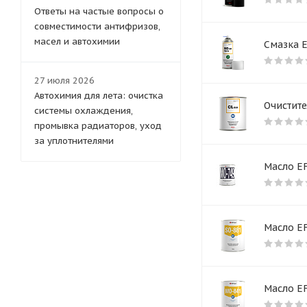
Ответы на частые вопросы о
совместимости антифризов,
масел и автохимии
Смазка E
27 июля 2026
Автохимия для лета: очистка
Очистите
системы охлаждения,
промывка радиаторов, уход
за уплотнителями
Масло EF
Масло E
Масло E