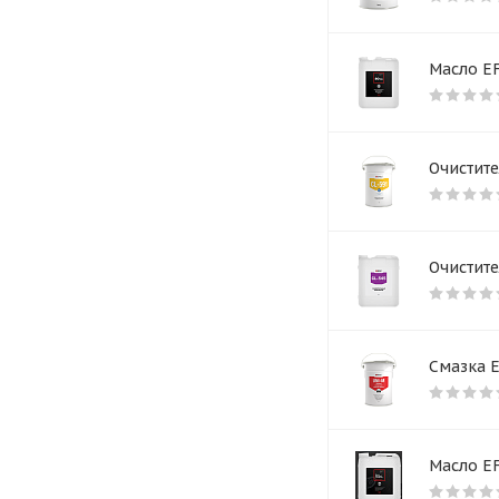
Масло E
Очистите
Очистите
Смазка E
Масло EF