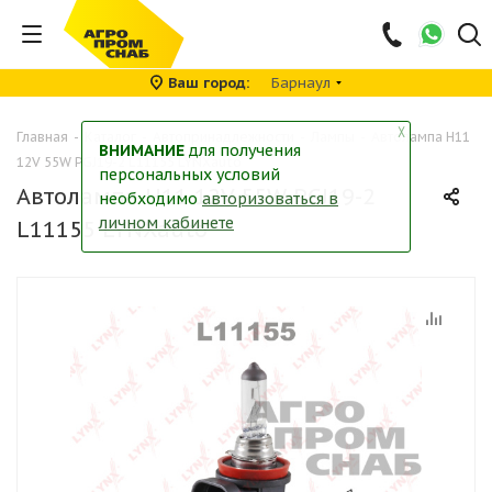
Ваш город
Барнаул
╳
Главная
-
Каталог
-
Автопринадлежности
-
Лампы
-
Автолампа H11
ВНИМАНИЕ
для получения
12V 55W PGJ19-2 L11155 LYNXauto
персональных условий
Автолампа H11 12V 55W PGJ19-2
необходимо
авторизоваться в
личном кабинете
L11155 LYNXauto