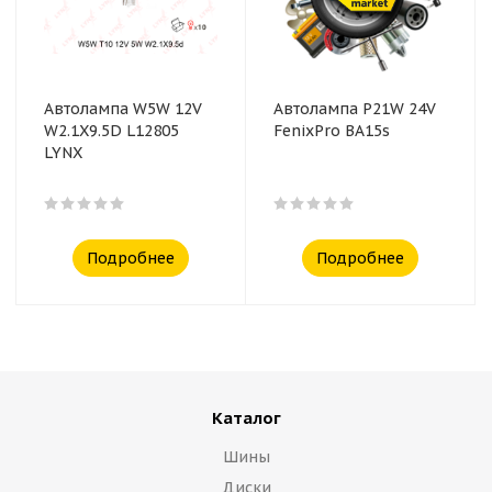
Автолампа W5W 12V
Автолампа P21W 24V
W2.1X9.5D L12805
FenixPro BA15s
LYNX
Подробнее
Подробнее
Каталог
Шины
Диски