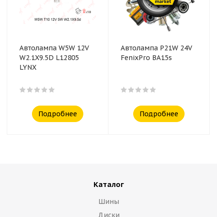
Автолампа W5W 12V
Автолампа P21W 24V
W2.1X9.5D L12805
FenixPro BA15s
LYNX
Подробнее
Подробнее
Каталог
Шины
Диски