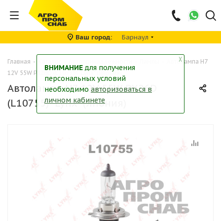
Ваш город
Барнаул
╳
Главная
-
Каталог
-
Автопринадлежности
-
Лампы
-
Автолампа H7
ВНИМАНИЕ
для получения
12V 55W PX26D (L10755) "Lynx" (Япония)
персональных условий
Автолампа H7 12V 55W PX26D
необходимо
авторизоваться в
личном кабинете
(L10755) "Lynx" (Япония)