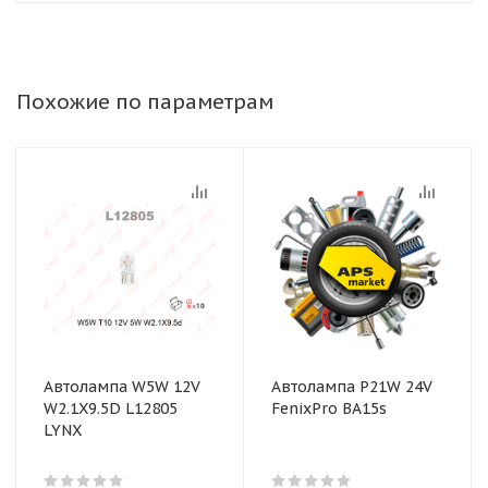
Похожие по параметрам
Автолампа W5W 12V
Автолампа P21W 24V
W2.1X9.5D L12805
FenixPro BA15s
LYNX