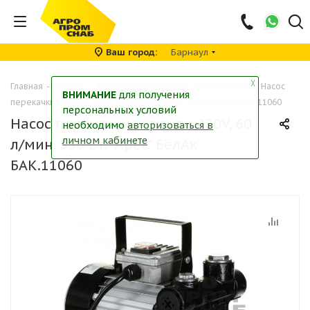
Ваш город
Барнаул
╳
Главная
-
Каталог
-
Автопринадлежности
-
Инструменты
-
Насос
ВНИМАНИЕ
для получения
перекачки топлива 220V, 60 л/мин, 550 Вт. "Арес" БелАк БАК.11060
персональных условий
Насос перекачки топлива 220V, 60
необходимо
авторизоваться в
личном кабинете
л/мин, 550 Вт. "Арес" БелАк
БАК.11060