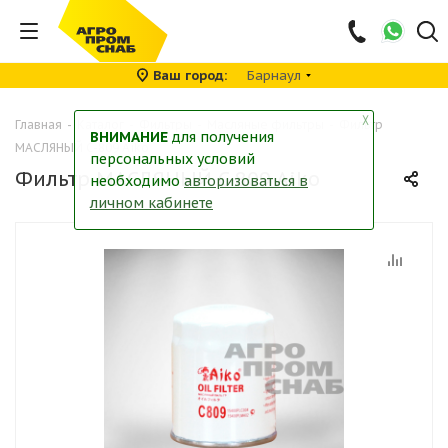
Ваш город
Барнаул
╳
Главная
-
Каталог
-
Фильтры
-
Масляные фильтры
-
Фильтр
ВНИМАНИЕ
для получения
МАСЛЯНЫЙ C-809 Aiko
персональных условий
Фильтр МАСЛЯНЫЙ C-809 Aiko
необходимо
авторизоваться в
личном кабинете