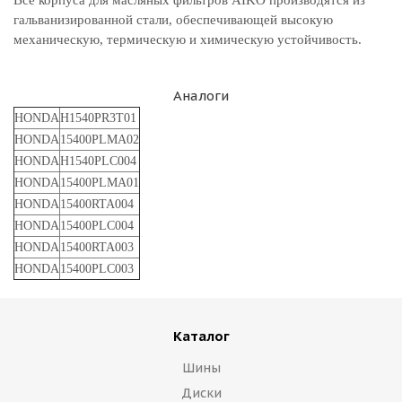
Все корпуса для масляных фильтров AIKO производятся из
гальванизированной стали, обеспечивающей высокую
механическую, термическую и химическую устойчивость.
Аналоги
HONDA
H1540PR3T01
HONDA
15400PLMA02
HONDA
H1540PLC004
HONDA
15400PLMA01
HONDA
15400RTA004
HONDA
15400PLC004
HONDA
15400RTA003
HONDA
15400PLC003
Каталог
Шины
Диски