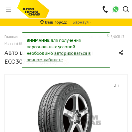
Ваш город
Барнаул
╳
Главная
-
Каталог
-
Шины
-
Легковые шины
-
Авто шина 155/80R13
ВНИМАНИЕ
для получения
Mazzini ECO307 79T (лето)
персональных условий
Авто шина 155/80R13 Mazzini
необходимо
авторизоваться в
личном кабинете
ECO307 79T (лето)