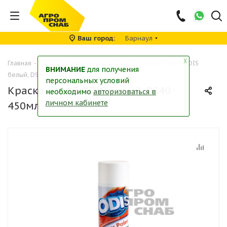
Ваш город
Барнаул
╳
Главная
-
Каталог
-
Автохимия
-
Краски
-
Краска-спрей ODIS
ВНИМАНИЕ
для получения
белый, DS40 450мл
персональных условий
Краска-спрей ODIS белый, DS40
необходимо
авторизоваться в
личном кабинете
450мл