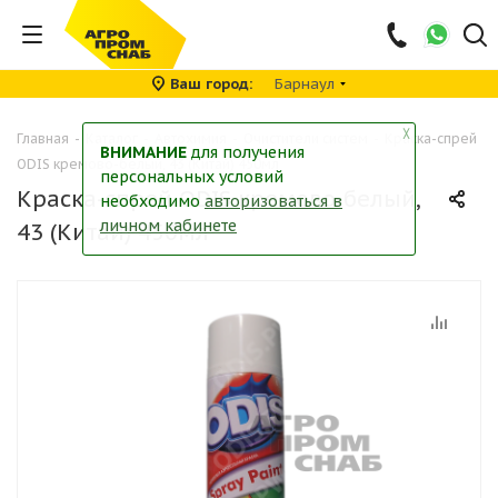
Ваш город
Барнаул
╳
Главная
-
Каталог
-
Автохимия
-
Очистители систем
-
Краска-спрей
ВНИМАНИЕ
для получения
ODIS кремово-белый, 43 (Китай) 450мл
персональных условий
Краска-спрей ODIS кремово-белый,
необходимо
авторизоваться в
личном кабинете
43 (Китай) 450мл