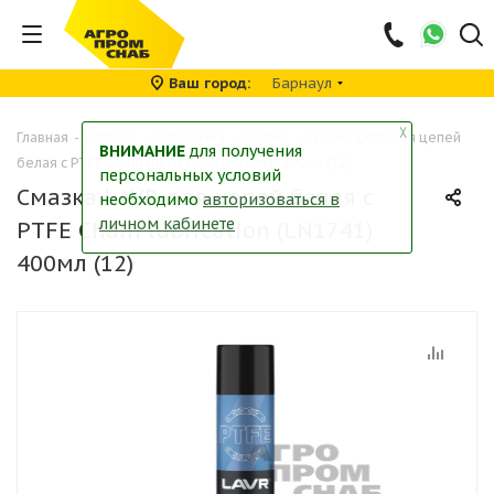
Ваш город
Барнаул
╳
Главная
-
Каталог
-
Автохимия
-
Смазки
-
Смазка LAVR для цепей
ВНИМАНИЕ
для получения
белая с PTFE Chain lubrication (LN1741) 400мл (12)
персональных условий
Смазка LAVR для цепей белая с
необходимо
авторизоваться в
личном кабинете
PTFE Chain lubrication (LN1741)
400мл (12)