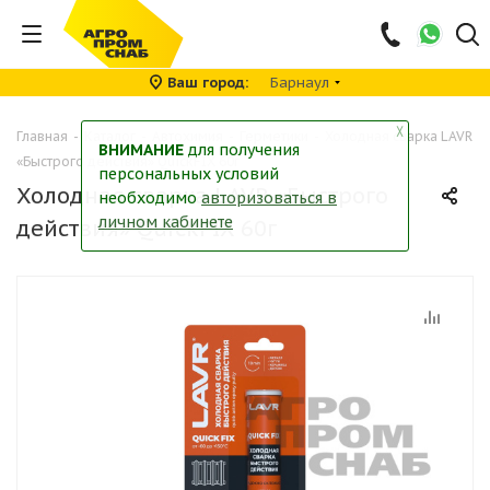
Ваш город
Барнаул
╳
Главная
-
Каталог
-
Автохимия
-
Герметики
-
Холодная сварка LAVR
ВНИМАНИЕ
для получения
«Быстрого действия» QuickFIX 60г
персональных условий
Холодная сварка LAVR «Быстрого
необходимо
авторизоваться в
личном кабинете
действия» QuickFIX 60г