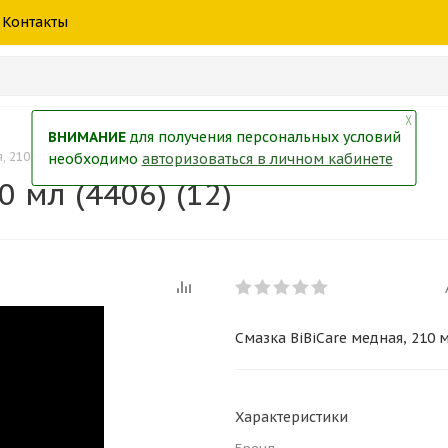
шины
спецтехники
жидкость
товары
масла
фильт
Контакты
тры
екол
Краски
╳
ВНИМАНИЕ
для получения персональных условий
 210 мл (4406) (12)
необходимо
авторизоваться в личном кабинете
 мл (4406) (12)
Смазка BiBiCare медная, 210 мл
Характеристики