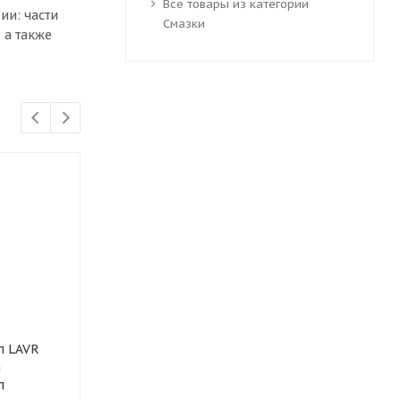
Все товары из категории
ии: части
Смазки
 а также
л LAVR
Омыватель стекол LAVR
Фиксатор рез
а
Crystal Анти Муха
неразъемный
л
концентрат 120мл