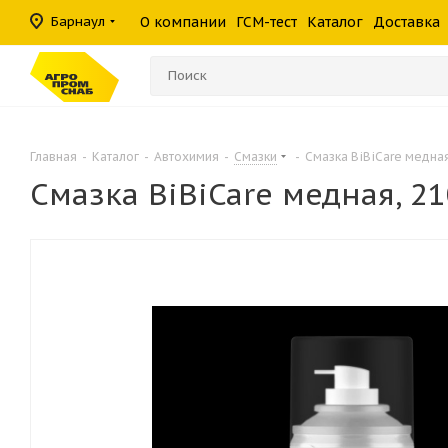
масла
фильтры
средства
шины
Барнаул
О компании
ГСМ-тест
Каталог
Доставка
Консистентные
Гидравлические
Герметики
Прочие филь
Омыватели ст
смазки
фильтры
Главная
-
Каталог
-
Автохимия
-
Смазки
-
Смазка BiBiCare медная,
Смазка BiBiCare медная, 210