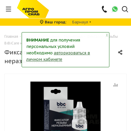
Ваш город
Барнаул
╳
Главная
-
Каталог
-
Автохимия
-
Герметики
-
Фиксатор резьбы
ВНИМАНИЕ
для получения
BiBiCare неразъемный, 6 мл
персональных условий
Фиксатор резьбы BiBiCare
необходимо
авторизоваться в
личном кабинете
неразъемный, 6 мл