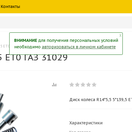
шины
спецтехники
жидкость
товары
масла
фильт
Контакты
тры
екол
Краски
╳
ВНИМАНИЕ
для получения персональных условий
,5 ET0 ГАЗ 31029
необходимо
авторизоваться в личном кабинете
5 ET0 ГАЗ 31029
Диск колеса R14*5,5 5*139,5 E
Характеристики