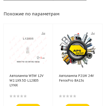
Похожие по параметрам
Автолампа W5W 12V
Автолампа P21W 24V
W2.1X9.5D L12805
FenixPro BA15s
LYNX