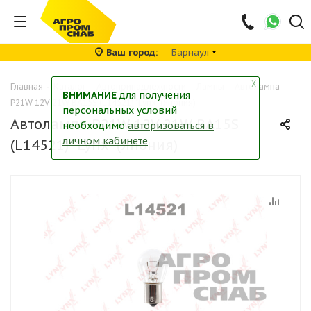
Ваш город
Барнаул
╳
Главная
-
Каталог
-
Автопринадлежности
-
Лампы
-
Автолампа
ВНИМАНИЕ
для получения
P21W 12V 21W BA15S (L14521) "Lynx" (Япония)
персональных условий
Автолампа P21W 12V 21W BA15S
необходимо
авторизоваться в
личном кабинете
(L14521) "Lynx" (Япония)