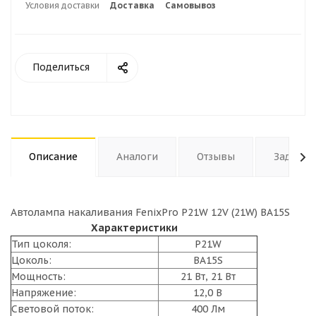
Условия доставки
Доставка
Самовывоз
Поделиться
Описание
Аналоги
Отзывы
Задать 
Автолампа накаливания FenixPro P21W 12V (21W) BA15S
Характеристики
Тип цоколя:
P21W
Цоколь:
BA15S
Мощность:
21 Вт, 21 Вт
Напряжение:
12,0 В
Световой поток:
400 Лм