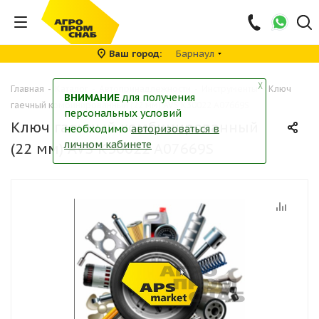
Ваш город
Барнаул
╳
Главная
-
Каталог
-
Автопринадлежности
-
Инструменты
-
Ключ
ВНИМАНИЕ
для получения
гаечный комбинированный (22 мм) AVS K30022 A07669S
персональных условий
Ключ гаечный комбинированный
необходимо
авторизоваться в
личном кабинете
(22 мм) AVS K30022 A07669S