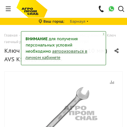
Ваш город
Барнаул
╳
Главная
-
Каталог
-
Автопринадлежности
-
Инструменты
-
Ключ
ВНИМАНИЕ
для получения
гаечный рожковый (8х10 мм) AVS K10810 A07598S
персональных условий
Ключ гаечный рожковый (8х10 мм)
необходимо
авторизоваться в
личном кабинете
AVS K10810 A07598S