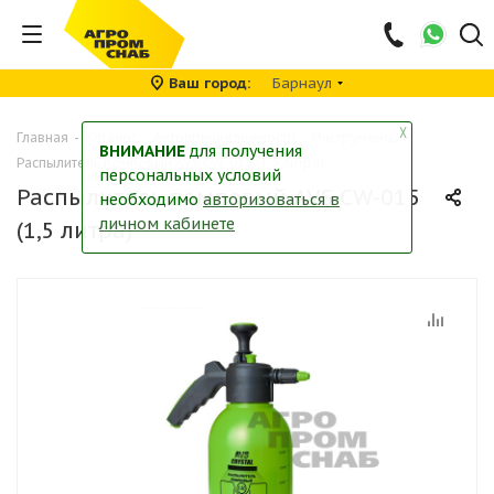
Ваш город
Барнаул
╳
Главная
-
Каталог
-
Автопринадлежности
-
Инструменты
-
ВНИМАНИЕ
для получения
Распылитель помповый AVS CW-015 (1,5 литра)
персональных условий
Распылитель помповый AVS CW-015
необходимо
авторизоваться в
личном кабинете
(1,5 литра)